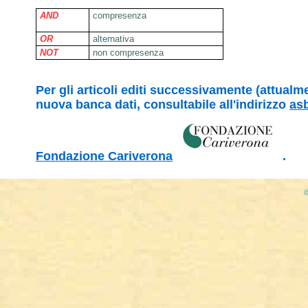
AND
compresenza
OR
alternativa
NOT
non compresenza
Per gli articoli editi successivamente (attual
nuova banca dati, consultabile all'indirizzo
asb
Fondazione Cariverona
.
©