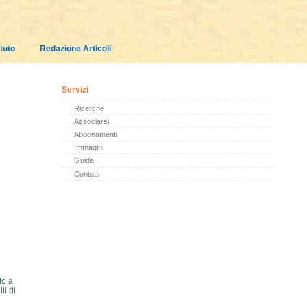
tuto
Redazione Articoli
Servizi
Ricerche
Associarsi
Abbonamenti
Immagini
Guida
Contatti
to a
li di